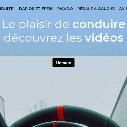
NDUITE
DARIOS ET FREIN
PICADO
PÉDALE À GAUCHE
AVI
Le plaisir de
conduire
découvrez les
vidéos